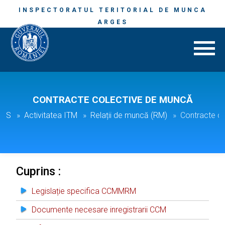
INSPECTORATUL TERITORIAL DE MUNCA
ARGES
CONTRACTE COLECTIVE DE MUNCĂ
GES
Activitatea ITM
Relații de muncă (RM)
Contracte c
Cuprins :
Legislație specifica CCMMRM
Documente necesare inregistrarii CCM