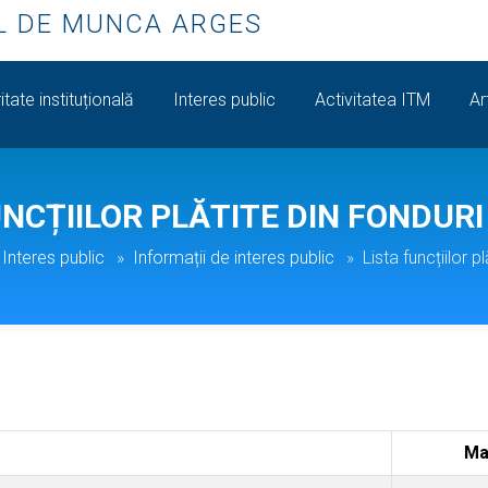
L DE MUNCA ARGES
itate instituțională
Interes public
Activitatea ITM
Ar
UNCȚIILOR PLĂTITE DIN FONDURI
Interes public
Informații de interes public
Lista funcțiilor p
Ma