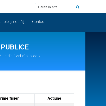
ticole și noutăți
Contact
 PUBLICE
lătite din fonduri publice
»
rime fisier
Actiune