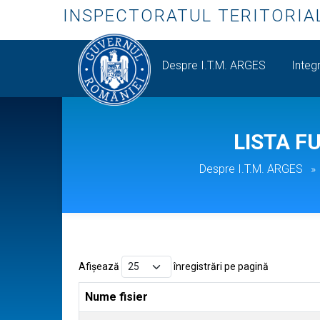
INSPECTORATUL TERITORIA
Despre I.T.M. ARGES
Integr
LISTA F
Despre I.T.M. ARGES
Afișează
înregistrări pe pagină
Nume fisier