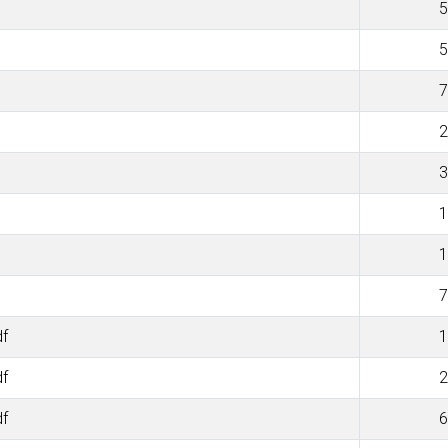
5
5
7
2
3
1
1
7
df
1
df
2
df
6