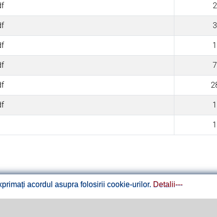
df
2
df
3
df
1
df
7
df
2
df
1
1
rimați acordul asupra folosirii cookie-urilor.
Detalii---