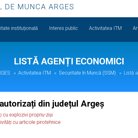
L DE MUNCA ARGES
itate instituțională
Interes public
Activitatea ITM
Ar
LISTĂ AGENȚI ECONOMICI
ARGES
Activitatea ITM
Securitate în Muncă (SSM)
Listă 
autorizați din județul Argeș
ți cu explozivi propriu-ziși
vități cu articole pirotehnice