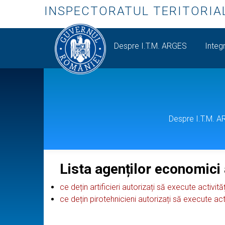
INSPECTORATUL TERITORIA
Despre I.T.M. ARGES
Integr
Despre I.T.M. 
Lista agenților economici 
ce dețin artificieri autorizați să execute activită
ce dețin pirotehnicieni autorizați să execute acti