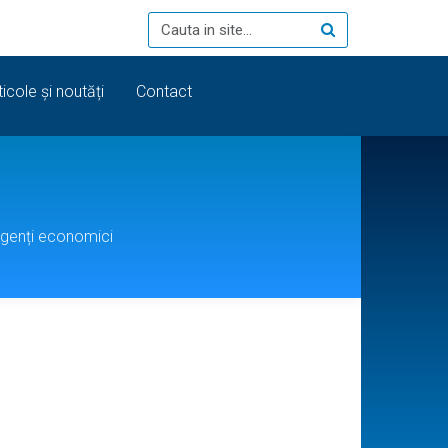
ticole și noutăți
Contact
agenți economici