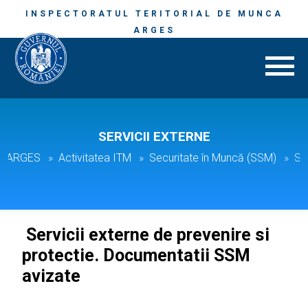
INSPECTORATUL TERITORIAL DE MUNCA
ARGES
SERVICII EXTERNE
M. ARGES
Activitatea ITM
Securitate în Muncă (SSM)
Ser
Servicii externe de prevenire si
protectie. Documentatii SSM
avizate