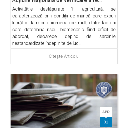
Acțiune Naţională de verificare a re…
Activitățile desfășurate în agricultură, se
caracterizează prin condiții de muncă care expun
lucrătorii la riscuri biomecanice, mulți dintre factorii
care determină riscul biomecanic fiind dificil de
abordat, deoarece depind de sarcinile
nestandardizate îndeplinite de luc…
Citește Articolul
APR
01