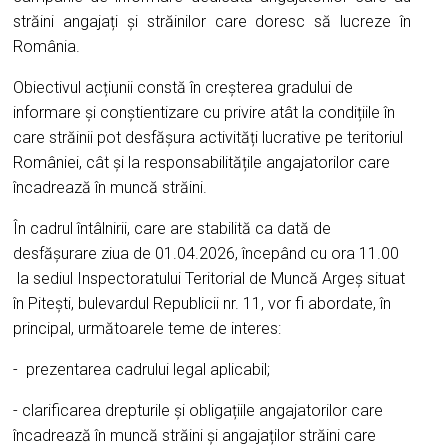
străini angajați și străinilor care doresc să lucreze în
România.
Obiectivul acțiunii constă în creșterea gradului de
informare și conștientizare cu privire atât la condițiile în
care străinii pot desfășura activități lucrative pe teritoriul
României, cât și la responsabilitățile angajatorilor care
încadrează în muncă străini.
În cadrul întâlnirii, care are stabilită ca dată de
desfășurare ziua de 01.04.2026, începând cu ora 11.00
la sediul Inspectoratului Teritorial de Muncă Argeș situat
în Pitești, bulevardul Republicii nr. 11, vor fi abordate, în
principal, următoarele teme de interes:
- prezentarea cadrului legal aplicabil;
- clarificarea drepturile și obligațiile angajatorilor care
încadrează în muncă străini și angajaților străini care