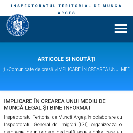
INSPECTORATUL TERITORIAL DE MUNCA
ARGES
ARTICOLE ȘI NOUTĂȚI
ăți
»
Comunicate de presă
»
IMPLICARE ÎN CREAREA UNUI MEDI
IMPLICARE ÎN CREAREA UNUI MEDIU DE
MUNCĂ LEGAL ȘI BINE INFORMAT
Inspectoratul Teritorial de Muncă Argeș, în colaborare cu
Inspectoratul General de Imigrări (IGI), organizează o
campanie de informare dedicată angajatorilor care au